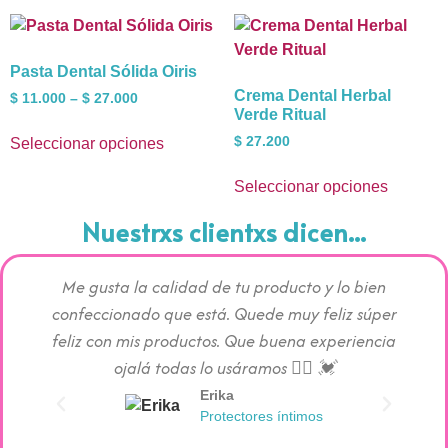
Pasta Dental Sólida Oiris
Crema Dental Herbal
$
11.000
–
$
27.000
Verde Ritual
$
27.200
Seleccionar opciones
Seleccionar opciones
Nuestrxs clientxs dicen...
Me gusta la calidad de tu producto y lo bien
Los pr
confeccionado que está. Quede muy feliz súper
c
feliz con mis productos. Que buena experiencia
absorc
ojalá todas lo usáramos 👯‍♀️ 💓
Erika
Protectores íntimos