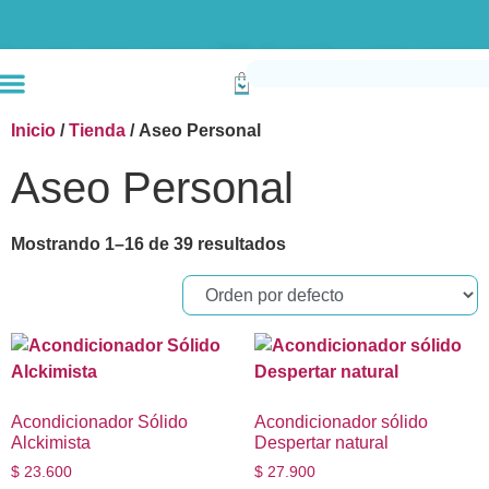
Envío gratis compras superiores a $190k (Bogotá) Otras ciudades superiores a
Inicio
/
Tienda
/ Aseo Personal
Aseo Personal
Mostrando 1–16 de 39 resultados
Acondicionador Sólido
Acondicionador sólido
Alckimista
Despertar natural
$
23.600
$
27.900