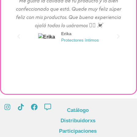
Me gusta la calidad de tu producto y lo bien
Los pr
confeccionado que está. Quede muy feliz súper
c
feliz con mis productos. Que buena experiencia
absorc
ojalá todas lo usáramos 👯‍♀️ 💓
Erika
Protectores íntimos
Catálogo
Distribuidorxs
Participaciones