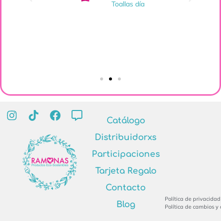
ayu
Toallas día
es
Catálogo
Distribuidorxs
Participaciones
Tarjeta Regalo
Contacto
Política de privacidad
Blog
Política de cambios y