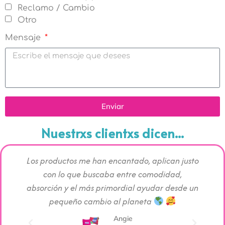
Reclamo / Cambio
Otro
Mensaje
Enviar
Nuestrxs clientxs dicen...
o bien
Los productos me han encantado, aplican justo
Si ab
z súper
con lo que buscaba entre comodidad,
beb
riencia
absorción y el más primordial ayudar desde un
benefi
pequeño cambio al planeta
que 
inte
Angie