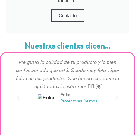
local 111
Contacto
Nuestrxs clientxs dicen...
Me gusta la calidad de tu producto y lo bien
Los pr
confeccionado que está. Quede muy feliz súper
c
feliz con mis productos. Que buena experiencia
absorc
ojalá todas lo usáramos 👯‍♀️ 💓
Erika
Protectores íntimos