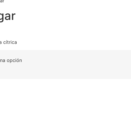
ar
gar
 cítrica