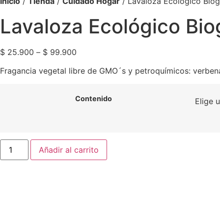
Inicio
/
Tienda
/
Cuidado Hogar
/ Lavaloza Ecológico Biog
Lavaloza Ecológico Bio
Price
$
25.900
–
$
99.900
range:
Fragancia vegetal libre de GMO´s y petroquímicos: verbena
$ 25.900
through
$ 99.900
Contenido
Lavaloza
Añadir al carrito
Ecológico
Biogar
cantidad