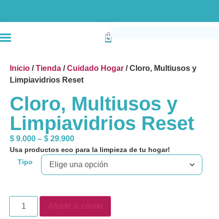
Envío gratis compras superiores a $190k (Bogotá) Otras ciudades superiores a
Inicio
/
Tienda
/
Cuidado Hogar
/ Cloro, Multiusos y
Limpiavidrios Reset
Cloro, Multiusos y
Limpiavidrios Reset
$
9.000
–
$
29.900
Usa productos eco para la limpieza de tu hogar!
Tipo
Añadir al carrito