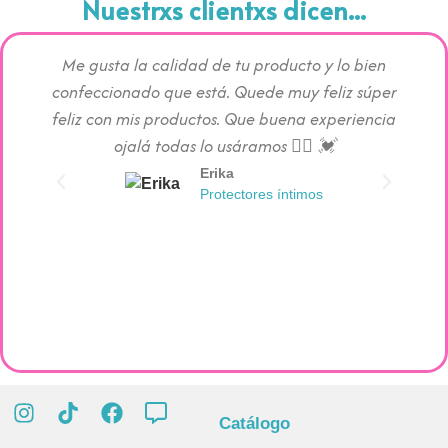
Nuestrxs clientxs dicen...
Me gusta la calidad de tu producto y lo bien
Los pr
confeccionado que está. Quede muy feliz súper
c
feliz con mis productos. Que buena experiencia
absorc
ojalá todas lo usáramos 👯‍♀️ 💓
Erika
Protectores íntimos
Catálogo