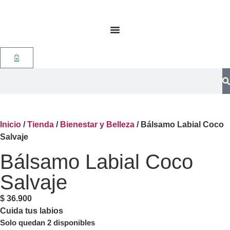
Envío gratis compras superiores a $190k (Bogotá) Otras
ciudades superiores a $390k (aplican restricciones)
Inicio
/
Tienda
/
Bienestar y Belleza
/ Bálsamo Labial Coco
Salvaje
Bálsamo Labial Coco
Salvaje
$
36.900
Cuida tus labios
Solo quedan 2 disponibles