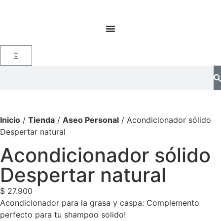
Envío gratis compras superiores a $190k (Bogotá) Otras
ciudades superiores a $390k (aplican restricciones)
Inicio
/
Tienda
/
Aseo Personal
/ Acondicionador sólido
Despertar natural
Acondicionador sólido
Despertar natural
$
27.900
Acondicionador para la grasa y caspa: Complemento
perfecto para tu shampoo solido!