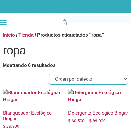
Envío gratis compras superiores a $190k (Bogotá) Otras ciudades superiores a
Inicio
/
Tienda
/ Productos etiquetados “ropa”
ropa
Mostrando 6 resultados
Blanqueador Ecológico
Detergente Ecológico Biogar
Biogar
$
60.500
–
$
99.900
$
29.900