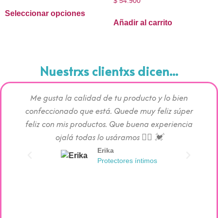
$
54.900
Seleccionar opciones
Añadir al carrito
Nuestrxs clientxs dicen...
Me gusta la calidad de tu producto y lo bien
Los pr
confeccionado que está. Quede muy feliz súper
c
feliz con mis productos. Que buena experiencia
absorc
ojalá todas lo usáramos 👯‍♀️ 💓
Erika
Protectores íntimos