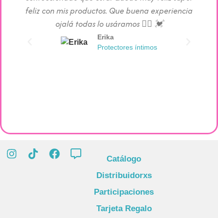
feliz con mis productos. Que buena experiencia
absorc
ojalá todas lo usáramos 👯‍♀️ 💓
Erika
Protectores íntimos
Catálogo
Distribuidorxs
Participaciones
Tarjeta Regalo