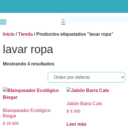
Envío gratis compras superiores a $190k (Bogotá) Otras ciudades superiores a
Inicio
/
Tienda
/ Productos etiquetados “lavar ropa”
lavar ropa
Mostrando 4 resultados
Jabón Barra Calo
Blanqueador Ecológico
$
9.300
Biogar
$
29.900
Leer más