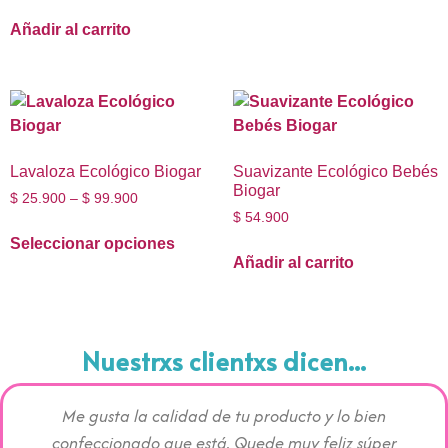
Añadir al carrito
Lavaloza Ecológico Biogar
Suavizante Ecológico Bebés
Biogar
$
25.900
–
$
99.900
$
54.900
Seleccionar opciones
Añadir al carrito
Nuestrxs clientxs dicen...
Me gusta la calidad de tu producto y lo bien
Los pr
confeccionado que está. Quede muy feliz súper
c