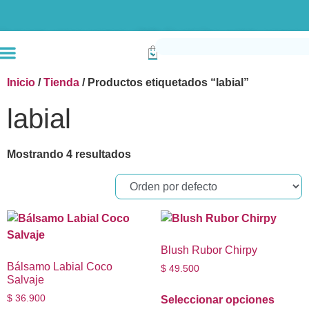
Envío gratis compras superiores a $190k (Bogotá) Otras ciudades superiores a
Inicio
/
Tienda
/ Productos etiquetados “labial”
labial
Mostrando 4 resultados
Blush Rubor Chirpy
Bálsamo Labial Coco
$
49.500
Salvaje
$
36.900
Seleccionar opciones