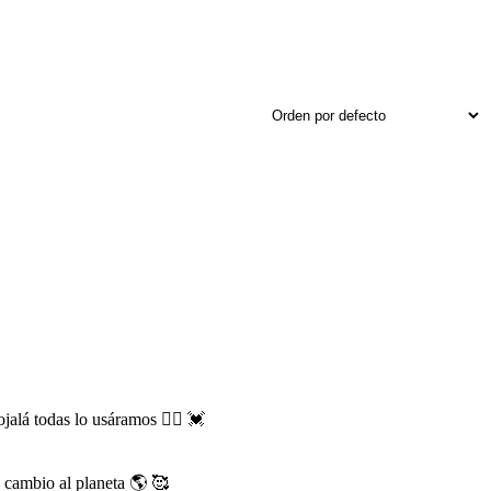
alá todas lo usáramos 👯‍♀️ 💓
 cambio al planeta 🌎 🥰