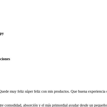
y
Este
pciones
producto
tiene
múltiples
variantes.
Las
opciones
se
pueden
Quede muy feliz súper feliz con mis productos. Que buena experiencia oj
elegir
en
la
tre comodidad, absorción y el más primordial ayudar desde un pequeño
página