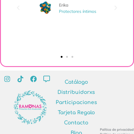
 y me
Erika
 que
Protectores íntimos
lor
Catálogo
Distribuidorxs
Participaciones
Tarjeta Regalo
Contacto
Política de privacidad
Blog