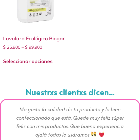
Lavaloza Ecológico Biogar
$
25.900
–
$
99.900
Seleccionar opciones
Nuestrxs clientxs dicen...
ando mi
Me gusta la calidad de tu producto y lo bien
Los pr
gran
confeccionado que está. Quede muy feliz súper
c
neficio
feliz con mis productos. Que buena experiencia
absorc
 tela
ojalá todas lo usáramos