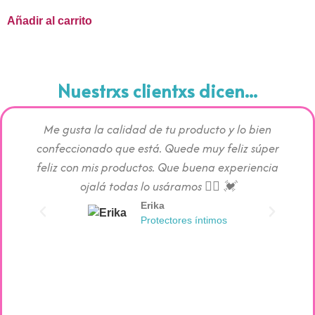
Añadir al carrito
Nuestrxs clientxs dicen...
Me gusta la calidad de tu producto y lo bien
Los pr
confeccionado que está. Quede muy feliz súper
c
feliz con mis productos. Que buena experiencia
absorc
ojalá todas lo usáramos 👯‍♀️ 💓
Erika
Protectores íntimos