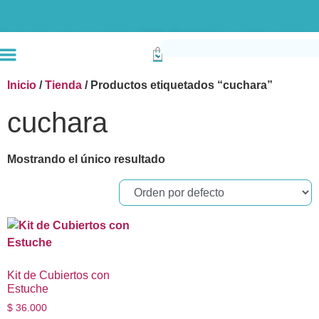
Envío gratis compras superiores a $190k (Bogotá) Otras ciudades superiores a
Inicio
/
Tienda
/ Productos etiquetados “cuchara”
cuchara
Mostrando el único resultado
Kit de Cubiertos con
Estuche
$
36.000