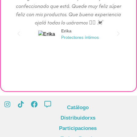
confeccionado que está. Quede muy feliz súper
c
feliz con mis productos. Que buena experiencia
absorc
ojalá todas lo usáramos 👯‍♀️ 💓
Erika
Protectores íntimos
Catálogo
Distribuidorxs
Participaciones