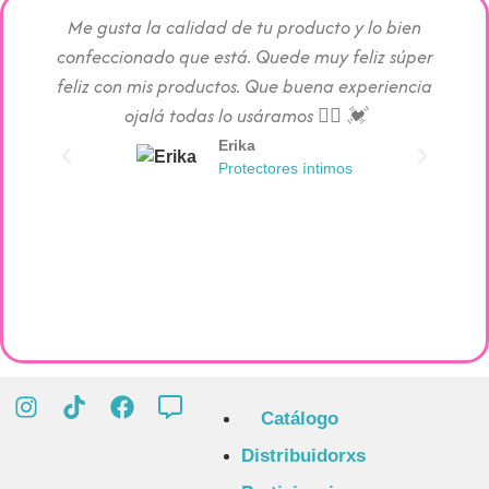
Me gusta la calidad de tu producto y lo bien
Los pr
confeccionado que está. Quede muy feliz súper
c
feliz con mis productos. Que buena experiencia
absorc
ojalá todas lo usáramos 👯‍♀️ 💓
Erika
Protectores íntimos
Catálogo
Distribuidorxs