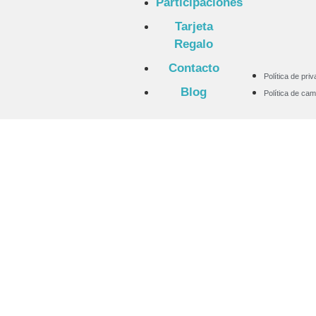
Participaciones
Tarjeta
Regalo
Contacto
Política de pri
Blog
Política de ca