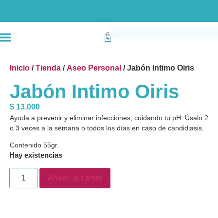
Envío gratis compras superiores a $190k (Bogotá) Otras ciudades superiores a
Inicio
/
Tienda
/
Aseo Personal
/ Jabón Intimo Oiris
Jabón Intimo Oiris
$
13.000
Ayuda a prevenir y eliminar infecciones, cuidando tu pH. Úsalo 2
o 3 veces a la semana o todos los días en caso de candidiasis.
Contenido 55gr.
Hay existencias
Añadir al carrito