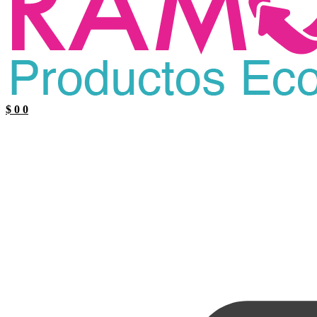
$
0
0