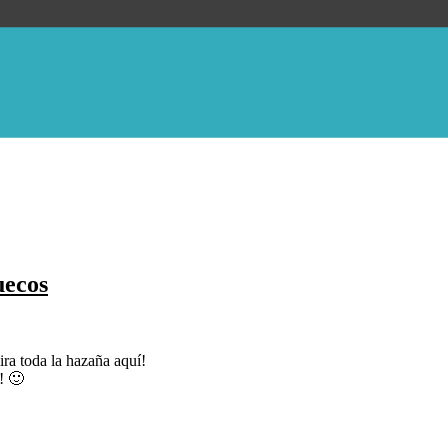
uecos
ra toda la hazaña aquí!
! 🙂