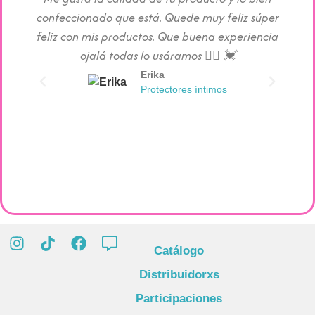
confeccionado que está. Quede muy feliz súper
c
feliz con mis productos. Que buena experiencia
absorc
ojalá todas lo usáramos 👯‍♀️ 💓
Erika
Protectores íntimos
Catálogo
Distribuidorxs
Participaciones