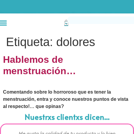
Envío gratis compras superiores a $190k (Bogotá) Otras ciudades superiores a
Etiqueta:
dolores
Hablemos de
menstruación…
Comentando sobre lo horroroso que es tener la
menstruación, entra y conoce nuestros puntos de vista
al respecto!… que opinas?
Nuestrxs clientxs dicen...
Me gusta la calidad de tu producto y lo bien
Los pr