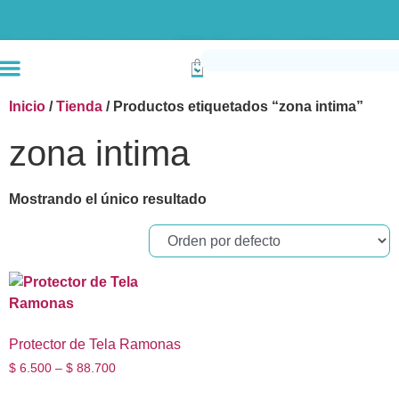
Envío gratis compras superiores a $190k (Bogotá) Otras ciudades superiores a
Inicio
/
Tienda
/ Productos etiquetados “zona intima”
zona intima
Mostrando el único resultado
Protector de Tela Ramonas
$
6.500
–
$
88.700