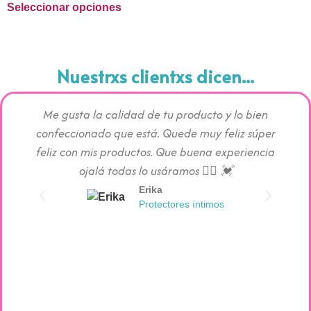
Seleccionar opciones
Nuestrxs clientxs dicen...
Me gusta la calidad de tu producto y lo bien
Los pr
confeccionado que está. Quede muy feliz súper
c
feliz con mis productos. Que buena experiencia
absorc
ojalá todas lo usáramos 👯‍♀️ 💓
Erika
Protectores íntimos