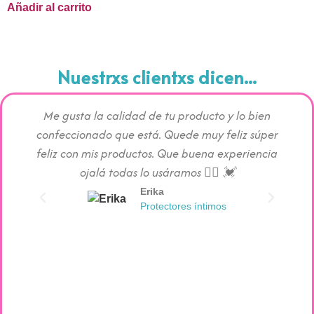
Añadir al carrito
Nuestrxs clientxs dicen...
Me gusta la calidad de tu producto y lo bien
Los pr
confeccionado que está. Quede muy feliz súper
c
feliz con mis productos. Que buena experiencia
absorc
ojalá todas lo usáramos 👯‍♀️ 💓
Erika
Protectores íntimos