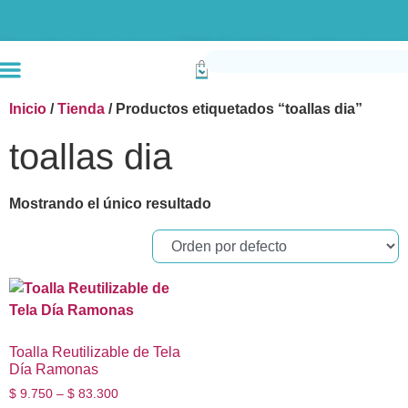
Envío gratis compras superiores a $190k (Bogotá) Otras ciudades superiores a
Inicio
/
Tienda
/ Productos etiquetados “toallas dia”
toallas dia
Mostrando el único resultado
Toalla Reutilizable de Tela
Día Ramonas
$
9.750
–
$
83.300