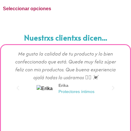
Seleccionar opciones
Nuestrxs clientxs dicen...
Me gusta la calidad de tu producto y lo bien
Los pr
confeccionado que está. Quede muy feliz súper
c
feliz con mis productos. Que buena experiencia
absorc
ojalá todas lo usáramos 👯‍♀️ 💓
Erika
Protectores íntimos