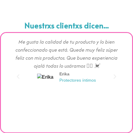
Nuestrxs clientxs dicen...
Me gusta la calidad de tu producto y lo bien
Los pr
confeccionado que está. Quede muy feliz súper
c
feliz con mis productos. Que buena experiencia
absorc
ojalá todas lo usáramos 👯‍♀️ 💓
Erika
Protectores íntimos