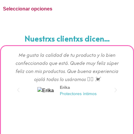
Seleccionar opciones
Nuestrxs clientxs dicen...
Me gusta la calidad de tu producto y lo bien
Los pr
confeccionado que está. Quede muy feliz súper
c
feliz con mis productos. Que buena experiencia
absorc
ojalá todas lo usáramos 👯‍♀️ 💓
Erika
Protectores íntimos