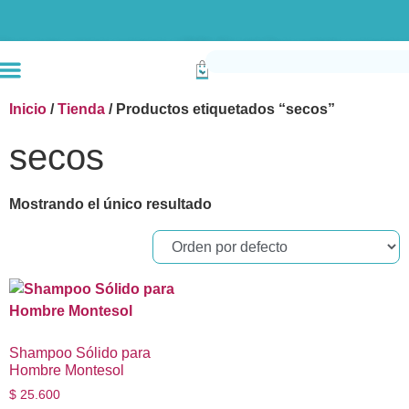
Envío gratis compras superiores a $190k (Bogotá) Otras ciudades superiores a
Inicio
/
Tienda
/ Productos etiquetados “secos”
secos
Mostrando el único resultado
Shampoo Sólido para
Hombre Montesol
$
25.600