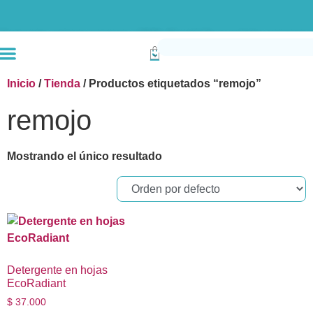
Envío gratis compras superiores a $190k (Bogotá) Otras ciudades superiores a
Inicio
/
Tienda
/ Productos etiquetados “remojo”
remojo
Mostrando el único resultado
Detergente en hojas
EcoRadiant
$
37.000