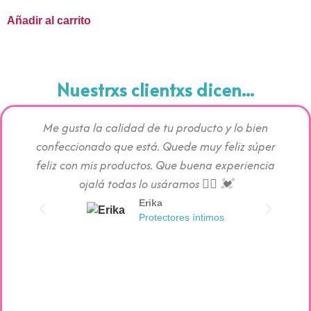
Añadir al carrito
Nuestrxs clientxs dicen...
Me gusta la calidad de tu producto y lo bien
Los pr
confeccionado que está. Quede muy feliz súper
c
feliz con mis productos. Que buena experiencia
absorc
ojalá todas lo usáramos 👯‍♀️ 💓
Erika
Protectores íntimos