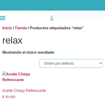
Envío gratis compras superiores a $190k (Bogotá) Otras ciudades superiores a
Inicio
/
Tienda
/ Productos etiquetados “relax”
relax
Mostrando el único resultado
Aceite Chirpy Refrescante
$
30.000