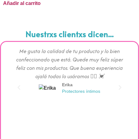
Añadir al carrito
Nuestrxs clientxs dicen...
Me gusta la calidad de tu producto y lo bien
Los pr
confeccionado que está. Quede muy feliz súper
c
feliz con mis productos. Que buena experiencia
absorc
ojalá todas lo usáramos 👯‍♀️ 💓
Erika
Protectores íntimos