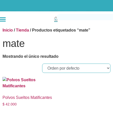
Envío gratis compras superiores a $190k (Bogotá) Otras ciudades superiores a
Inicio
/
Tienda
/ Productos etiquetados “mate”
mate
Mostrando el único resultado
Polvos Sueltos Matificantes
$
42.000