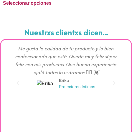
Seleccionar opciones
Nuestrxs clientxs dicen...
Me gusta la calidad de tu producto y lo bien
Los pr
confeccionado que está. Quede muy feliz súper
c
feliz con mis productos. Que buena experiencia
absorc
ojalá todas lo usáramos 👯‍♀️ 💓
Erika
Protectores íntimos