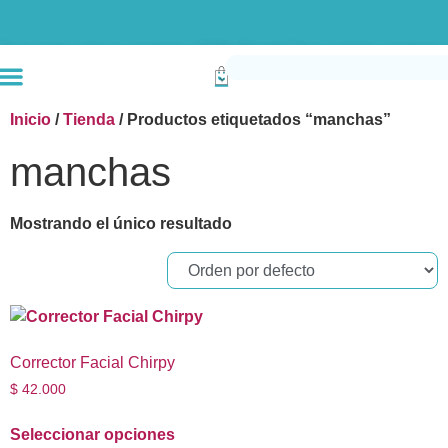
Envío gratis compras superiores a $190k (Bogotá) Otras ciudades superiores a
Inicio
/
Tienda
/ Productos etiquetados “manchas”
manchas
Mostrando el único resultado
Corrector Facial Chirpy
$
42.000
Seleccionar opciones