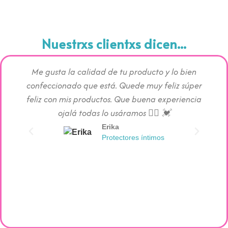
Nuestrxs clientxs dicen...
Me gusta la calidad de tu producto y lo bien
Los pr
confeccionado que está. Quede muy feliz súper
c
feliz con mis productos. Que buena experiencia
absorc
ojalá todas lo usáramos 👯‍♀️ 💓
Erika
Protectores íntimos