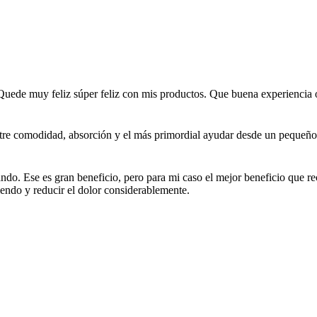
la
página
de
producto
Quede muy feliz súper feliz con mis productos. Que buena experiencia oj
tre comodidad, absorción y el más primordial ayudar desde un pequeño
o. Ese es gran beneficio, pero para mi caso el mejor beneficio que reci
endo y reducir el dolor considerablemente.