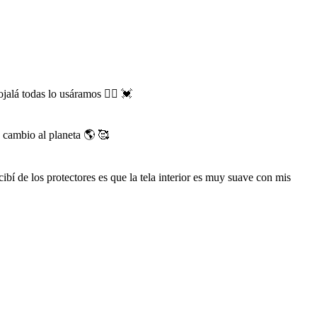
la
página
de
producto
alá todas lo usáramos 👯‍♀️ 💓
 cambio al planeta 🌎 🥰
bí de los protectores es que la tela interior es muy suave con mis