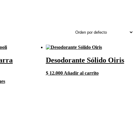
arra
Desodorante Sólido Oiris
$
12.000
Añadir al carrito
Este
nes
producto
tiene
múltiples
variantes.
Las
opciones
se
pueden
elegir
en