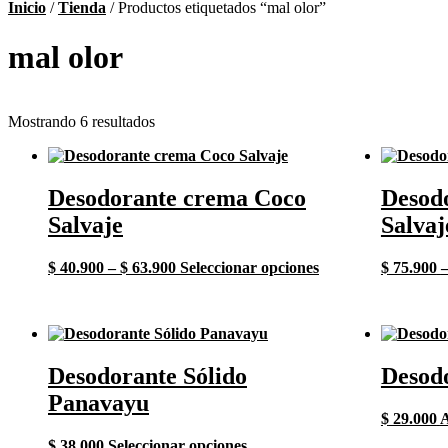
Inicio
/
Tienda
/ Productos etiquetados “mal olor”
mal olor
Mostrando 6 resultados
Desodorante crema Coco
Desod
Salvaje
Salvaj
Price
Este
$
40.900
–
$
63.900
Seleccionar opciones
$
75.900
range:
producto
$ 40.900
tiene
through
múltiples
$ 63.900
variantes.
Las
Desodorante Sólido
Desodo
opciones
se
Panavayu
pueden
$
29.000
A
elegir
Este
$
38.000
Seleccionar opciones
en