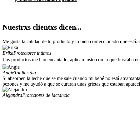
producto
la
tiene
página
múltiples
de
variantes.
producto
Nuestrxs clientxs dicen...
Las
opciones
se
Me gusta la calidad de tu producto y lo bien confeccionado que está. 
pueden
elegir
Erika
Protectores íntimos
en
Los productos me han encantado, aplican justo con lo que buscaba en
la
página
de
Angie
Toallas día
producto
Si absorben la leche que se me sale cuando mi bebé no está amamantand
pezones y me ayudó a que se curaran unas grietas que estaban apareci
Alejandra
Protectores de lactancia