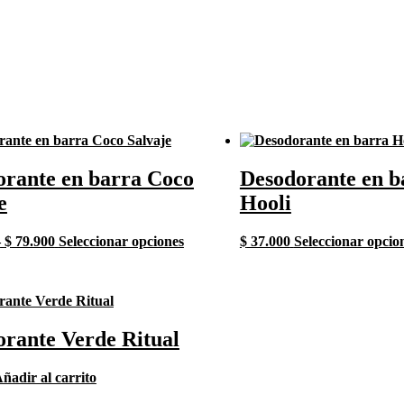
orante en barra Coco
Desodorante en b
e
Hooli
Price
Este
–
$
79.900
Seleccionar opciones
$
37.000
Seleccionar opcio
range:
producto
$ 75.900
tiene
through
múltiples
$ 79.900
variantes.
Las
rante Verde Ritual
opciones
se
pueden
ñadir al carrito
elegir
en