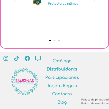
ayu
Toallas día
es
Catálogo
Distribuidorxs
Participaciones
Tarjeta Regalo
Contacto
Política de privacidad
Blog
Política de cambios y