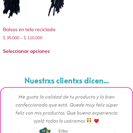
Bolsos en tela reciclada
$
35.000
–
$
110.000
Seleccionar opciones
Nuestrxs clientxs dicen...
o bien
Los productos me han encantado, aplican justo
Si ab
z súper
con lo que buscaba entre comodidad,
beb
riencia
absorción y el más primordial ayudar desde un
benefi
pequeño cambio al planeta
que 
inte
Angie