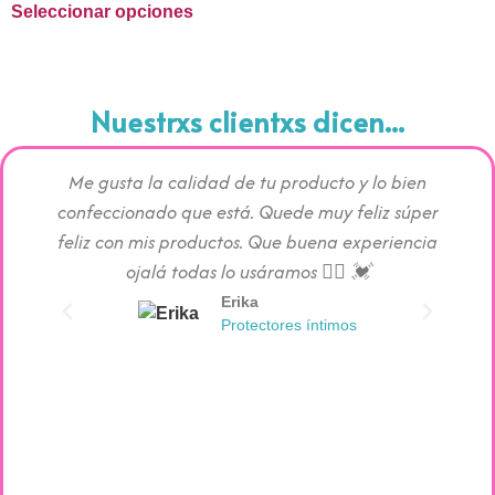
Seleccionar opciones
Nuestrxs clientxs dicen...
Me gusta la calidad de tu producto y lo bien
Los pr
confeccionado que está. Quede muy feliz súper
c
feliz con mis productos. Que buena experiencia
absorc
ojalá todas lo usáramos 👯‍♀️ 💓
Erika
Protectores íntimos