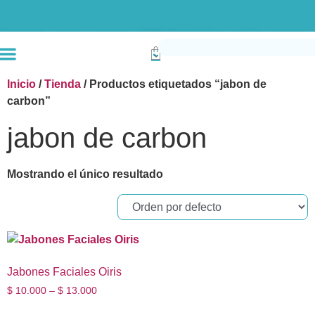
Envío gratis compras superiores a $190k (Bogotá) Otras ciudades superiores a
Inicio
/
Tienda
/ Productos etiquetados “jabon de
carbon”
jabon de carbon
Mostrando el único resultado
Jabones Faciales Oiris
$
10.000
–
$
13.000