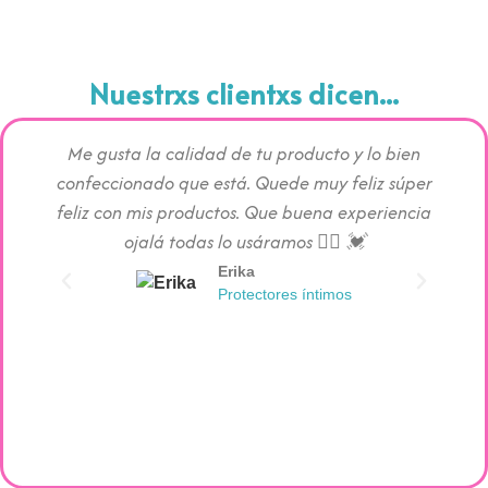
Nuestrxs clientxs dicen...
Me gusta la calidad de tu producto y lo bien
Los pr
confeccionado que está. Quede muy feliz súper
c
feliz con mis productos. Que buena experiencia
absorc
ojalá todas lo usáramos 👯‍♀️ 💓
Erika
Protectores íntimos