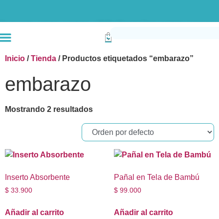
Envío gratis compras superiores a $190k (Bogotá) Otras ciudades superiores a
Inicio
/
Tienda
/ Productos etiquetados “embarazo”
embarazo
Mostrando 2 resultados
Inserto Absorbente
Pañal en Tela de Bambú
$
33.900
$
99.000
Añadir al carrito
Añadir al carrito