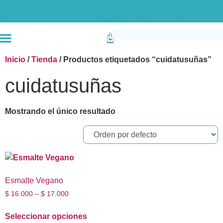
Envío gratis compras superiores a $190k (Bogotá) Otras ciudades superiores a
Inicio
/
Tienda
/ Productos etiquetados “cuidatusuñas”
cuidatusuñas
Mostrando el único resultado
Esmalte Vegano
$
16.000
–
$
17.000
Seleccionar opciones