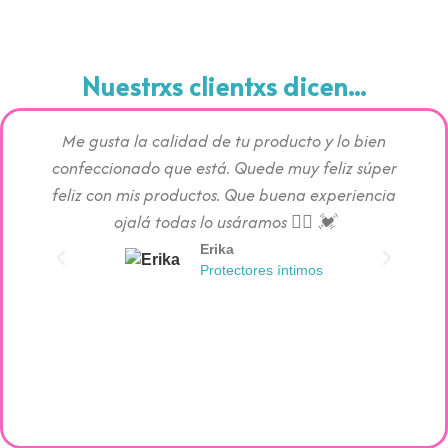
Nuestrxs clientxs dicen...
Me gusta la calidad de tu producto y lo bien
Los pr
confeccionado que está. Quede muy feliz súper
c
feliz con mis productos. Que buena experiencia
absorc
ojalá todas lo usáramos 👯‍♀️ 💓
Erika
Protectores íntimos