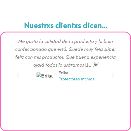
Nuestrxs clientxs dicen...
Me gusta la calidad de tu producto y lo bien
Los pr
confeccionado que está. Quede muy feliz súper
c
feliz con mis productos. Que buena experiencia
absorc
ojalá todas lo usáramos 👯‍♀️ 💓
Erika
Protectores íntimos