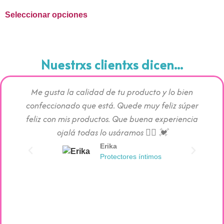
Seleccionar opciones
Nuestrxs clientxs dicen...
Me gusta la calidad de tu producto y lo bien
Los pr
confeccionado que está. Quede muy feliz súper
c
feliz con mis productos. Que buena experiencia
absorc
ojalá todas lo usáramos 👯‍♀️ 💓
Erika
Protectores íntimos