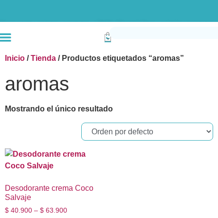
Envío gratis compras superiores a $190k (Bogotá) Otras ciudades superiores a
Inicio
/
Tienda
/ Productos etiquetados “aromas”
aromas
Mostrando el único resultado
Desodorante crema Coco
Salvaje
$
40.900
–
$
63.900