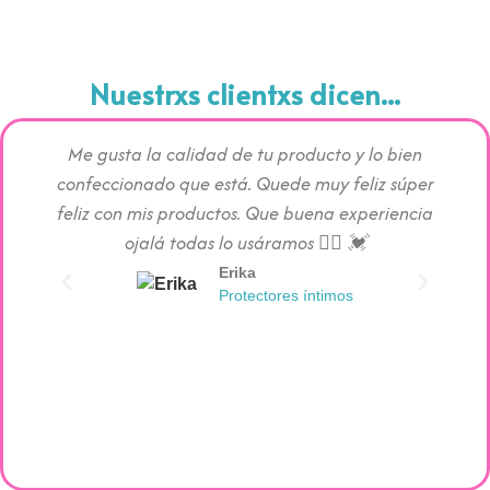
Nuestrxs clientxs dicen...
Me gusta la calidad de tu producto y lo bien
Los pr
confeccionado que está. Quede muy feliz súper
c
feliz con mis productos. Que buena experiencia
absorc
ojalá todas lo usáramos 👯‍♀️ 💓
Erika
Protectores íntimos