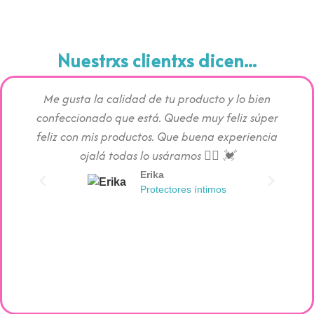
Nuestrxs clientxs dicen...
Me gusta la calidad de tu producto y lo bien
Los pr
confeccionado que está. Quede muy feliz súper
c
feliz con mis productos. Que buena experiencia
absorc
ojalá todas lo usáramos 👯‍♀️ 💓
Erika
Protectores íntimos