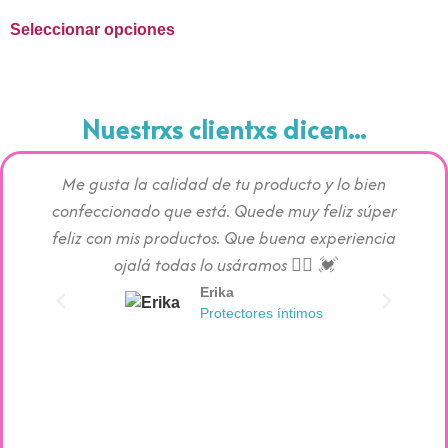
Seleccionar opciones
Nuestrxs clientxs dicen...
Me gusta la calidad de tu producto y lo bien
Los pr
confeccionado que está. Quede muy feliz súper
c
feliz con mis productos. Que buena experiencia
absorc
ojalá todas lo usáramos 👯‍♀️ 💓
Erika
Protectores íntimos