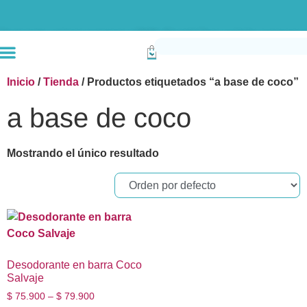
Envío gratis compras superiores a $190k (Bogotá) Otras ciudades superiores a
Inicio
/
Tienda
/ Productos etiquetados “a base de coco”
a base de coco
Mostrando el único resultado
Desodorante en barra Coco
Salvaje
$
75.900
–
$
79.900