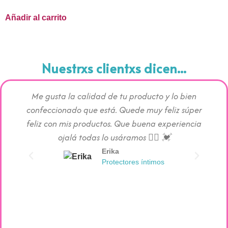
Añadir al carrito
Nuestrxs clientxs dicen...
Me gusta la calidad de tu producto y lo bien
Los pr
confeccionado que está. Quede muy feliz súper
c
feliz con mis productos. Que buena experiencia
absorc
ojalá todas lo usáramos 👯‍♀️ 💓
Erika
Protectores íntimos