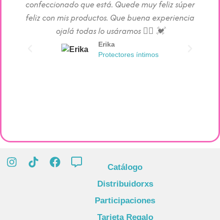
confeccionado que está. Quede muy feliz súper
c
feliz con mis productos. Que buena experiencia
absorc
ojalá todas lo usáramos 👯‍♀️ 💓
Erika
Protectores íntimos
Catálogo
Distribuidorxs
Participaciones
Tarjeta Regalo