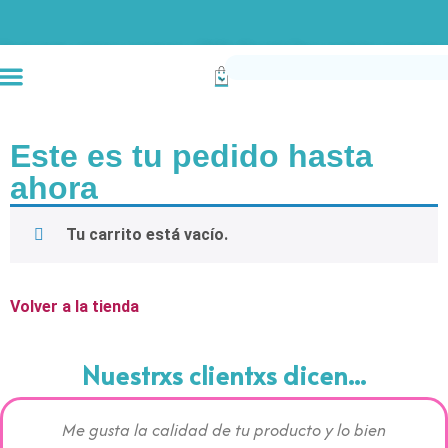
Envío gratis compras superiores a $190k (Bogotá) Otras ciudades superiores a
Este es tu pedido hasta
ahora
Tu carrito está vacío.
Volver a la tienda
Nuestrxs clientxs dicen...
Me gusta la calidad de tu producto y lo bien
Los pr